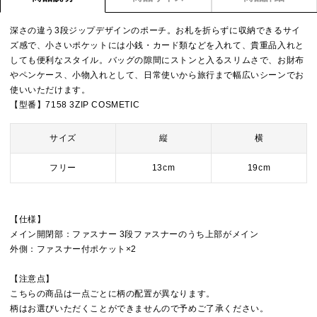
深さの違う3段ジップデザインのポーチ。お札を折らずに収納できるサイ
ズ感で、小さいポケットには小銭・カード類などを入れて、貴重品入れと
しても便利なスタイル。バッグの隙間にストンと入るスリムさで、お財布
やペンケース、小物入れとして、日常使いから旅行まで幅広いシーンでお
使いいただけます。
【型番】7158 3ZIP COSMETIC
サイズ
縦
横
フリー
13cm
19cm
【仕様】
メイン開閉部：ファスナー 3段ファスナーのうち上部がメイン
外側：ファスナー付ポケット×2
【注意点】
こちらの商品は一点ごとに柄の配置が異なります。
柄はお選びいただくことができませんので予めご了承ください。