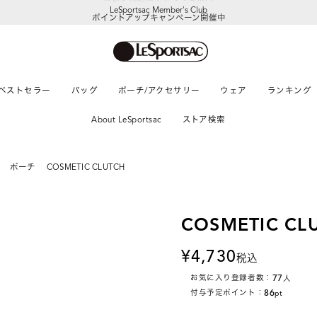
LeSportsac Member's Club
ポイントアップキャンペーン開催中
ベストセラー
バッグ
ポーチ/アクセサリー
ウェア
ランキング
About LeSportsac
ストア検索
ポーチ
COSMETIC CLUTCH
COSMETIC CL
4,730
税込
77
お気に入り登録者数：
人
86
付与予定ポイント：
pt