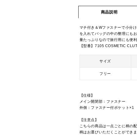
商品説明
マチ付き＆Wファスナーで小分
を入れてバッグの中の整理にも
量たっぷりなので旅行用にも便
【型番】7105 COSMETIC CLU
サイズ
フリー
【仕様】
メイン開閉部：ファスナー
外側：ファスナー付ポケット×1
【注意点】
こちらの商品は一点ごとに柄の
柄はお選びいただくことができ