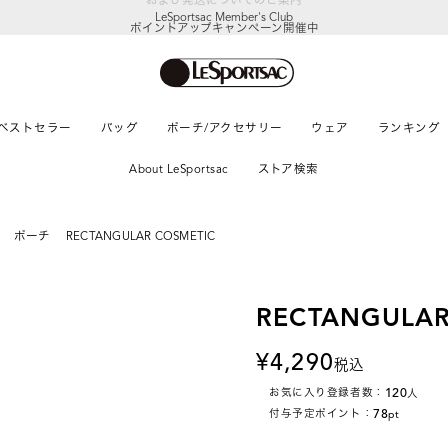
LeSportsac Member's Club
ポイントアップキャンペーン開催中
ベストセラー
バッグ
ポーチ/アクセサリー
ウェア
ランキング
About LeSportsac
ストア検索
ポーチ
RECTANGULAR COSMETIC
RECTANGULAR
4,290
税込
120
お気に入り登録者数：
人
78
付与予定ポイント：
pt