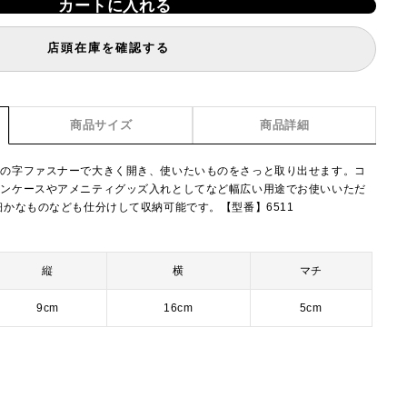
カートに入れる
店頭在庫を確認する
商品サイズ
商品詳細
コの字ファスナーで大きく開き、使いたいものをさっと取り出せます。コ
ペンケースやアメニティグッズ入れとしてなど幅広い用途でお使いいただ
細かなものなども仕分けして収納可能です。【型番】6511
縦
横
マチ
9cm
16cm
5cm