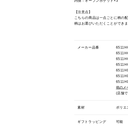
内側：オープンポケット×3
【注意点】
こちらの商品は一点ごとに柄の
柄はお選びいただくことができ
メーカー品番
651
651
651
651
651
651
651
他のメ
(店舗
素材
ポリエ
ギフトラッピング
可能