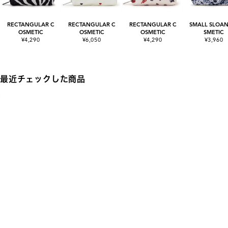
RECTANGULAR C
RECTANGULAR C
RECTANGULAR C
SMALL SLOAN
OSMETIC
OSMETIC
OSMETIC
SMETIC
¥4,290
¥6,050
¥4,290
¥3,960
最近チェックした商品