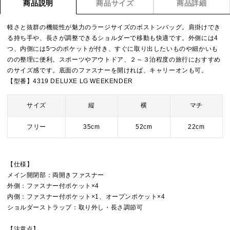
商品説明
商品サイズ
商品詳細
軽さと抜群の機能性が魅力のラージサイズのボストンバッグ。肩掛けでき
る持ち手や、長さが調整できるショルダーで移動も快適です。外側には4
つ、内側には5つのポケットが付き、すぐに取り出したいものや細かいも
のの整理に便利。スポーツやアウトドア、２～３泊程度の旅行におすすめ
のサイズ感です。底面のファスナーを開ければ、キャリーオンも可。
【型番】4319 DELUXE LG WEEKENDER
サイズ
縦
横
マチ
フリー
35cm
52cm
22cm
【仕様】
メイン開閉部：両開きファスナー
外側：ファスナー付ポケット×4
内側：ファスナー付ポケット×1、オープンポケット×4
ショルダーストラップ：取り外し・長さ調節可
【注意点】