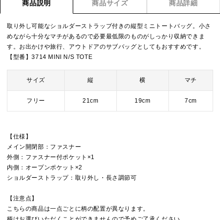
商品説明
商品サイズ
商品詳細
取り外し可能なショルダーストラップ付きの縦型ミニトートバッグ。小さ
めながら十分なマチがあるので必要最低限のものがしっかり収納できま
す。お出かけや旅行、アウトドアのサブバッグとしてもおすすめです。
【型番】3714 MINI N/S TOTE
サイズ
縦
横
マチ
フリー
21cm
19cm
7cm
【仕様】
メイン開閉部：ファスナー
外側：ファスナー付ポケット×1
内側：オープンポケット×2
ショルダーストラップ：取り外し・長さ調節可
【注意点】
こちらの商品は一点ごとに柄の配置が異なります。
柄はお選びいただくことができませんので予めご了承ください。