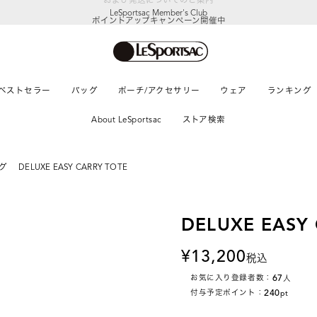
LeSportsac Member's Club
ポイントアップキャンペーン開催中
ベストセラー
バッグ
ポーチ/アクセサリー
ウェア
ランキング
About LeSportsac
ストア検索
グ
DELUXE EASY CARRY TOTE
DELUXE EASY
13,200
税込
67
お気に入り登録者数：
人
240
付与予定ポイント：
pt