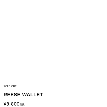
SOLD OUT
REESE WALLET
8,800
税込