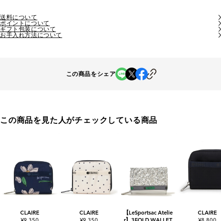
送料について
ポイントについて
ギフト包装について
お手入れ方法について
この商品をシェア
この商品を見た人がチェックしている商品
CLAIRE
CLAIRE
【LeSportsac Atelie
CLAIRE
¥9,350
¥9,350
r】3FOLD WALLET
¥8,800