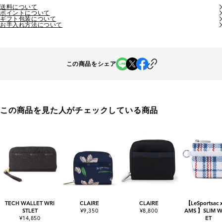
送料について
ポイントについて
ギフト包装について
お手入れ方法について
この商品をシェア
この商品を見た人がチェックしている商品
TECH WALLET WRI
CLAIRE
CLAIRE
【LeSportsac 
STLET
¥9,350
¥8,800
AMS 】SLIM W
¥14,850
ET