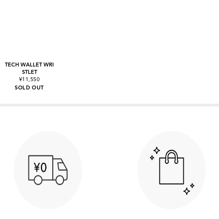
TECH WALLET WRI
STLET
¥11,550
SOLD OUT