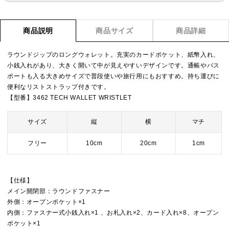
商品説明
商品サイズ
商品詳細
ラウンドジップのロングウォレット。充実のカードポケット、紙幣入れ、
小銭入れがあり、大きく開いて中が見えやすいデザインです。通帳やパス
ポートも入る大きめサイズで普段使いや旅行用にもおすすめ。持ち運びに
便利なリストストラップ付きです。
【型番】3462 TECH WALLET WRISTLET
サイズ
縦
横
マチ
フリー
10cm
20cm
1cm
【仕様】
メイン開閉部：ラウンドファスナー
外側：オープンポケット×1
内側：ファスナー式小銭入れ×1 、お札入れ×2、カード入れ×8、オープン
ポケット×1