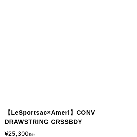
【LeSportsac×Ameri】CONV
DRAWSTRING CRSSBDY
25,300
税込