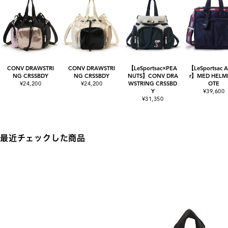
CONV DRAWSTRI
CONV DRAWSTRI
【LeSportsac×PEA
【LeSportsac At
NG CRSSBDY
NG CRSSBDY
NUTS】CONV DRA
r】MED HELME
¥24,200
¥24,200
WSTRING CRSSBD
OTE
Y
¥39,600
¥31,350
最近チェックした商品