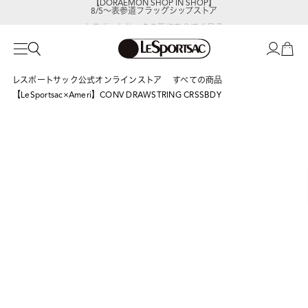
8/5～表参道フラッグシップストア
レスポートサックの新作を
今すぐ見る
レスポートサック公式オンラインストア
すべての商品
【LeSportsac×Ameri】CONV DRAWSTRING CRSSBDY