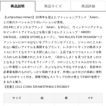
商品説明
商品サイズ
商品詳細
【LeSportsac×Ameri】10周年を迎えたファッションブランド「Ameri」
との初のスペシャルコラボレーションが実現。
2014年にオリジナルブランド「Ameri」を中心に、ヴィンテージアイテム
やインポートアイテムなどを取り扱うセレクトショップ「AMERI
VINTAGE」のWEB STOREをオープン。“NO RULES FOR FASHION”=フ
ァッションにルールはないをブランドコンセプトとし、ジャンルにとらわ
れない幅広いアイテムを展開するブランド。レスポートサックの既存スタ
イルにモードなカラーを大胆にあしらい、上品でありつつもトレンドを取
り入れられる洗練されたスタイルや、《自分らしさ》を見つけるきっかけ
となるようなアイテムをラインナップ。コロンとしたフォルムがかわいら
しい巾着型ショルダーバッグ。小ぶりながら十分なマチがあり、長財布や
必要最低限のものがしっかり収納できます。外側には小分けの収納に便利
な3つのポケット付き。調整可能なストラップの付け替えで2WAY使用で
きるのも魅力。
【型番】1511 CONV DRAWSTRING CRSSBDY
サイズ
縦
横
マチ