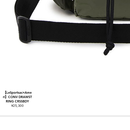
【LeSportsac×Ame
ri】CONV DRAWST
RING CRSSBDY
¥25,300