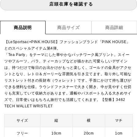
店頭在庫を確認する
商品説明
商品サイズ
商品詳細
【LeSportsac×PINK HOUSE】ファッションブランド「PINK HOUSE」
とのスペシャルアイテム第4弾。
「Tea Party」をテーマにした華やかなパッチワーク風プリント。スイー
ツやフルーツ、バラ、ティーカップなどが描かれた可愛らしいデザイン
は、持つだけで毎日のお出かけがもっと楽しく。ゴールドの金具がアクセ
ントとなり、レトロ＆ガーリーな雰囲気を引き立てます。取り外し可能な
リストレット付きの長財布（ウォレット）です。手首にかけて持ち運びが
できる便利な仕様。ラウンドファスナーで大きく開き、中が見やすく仕切
りも充実していて収納力があります。通帳やパスポートも入る大きめサイ
ズで、日常使いはもちろん旅行でも活躍してくれます。【型番】3462
TECH WALLET WRISTLET
サイズ
縦
横
マチ
フリー
10cm
20cm
1cm