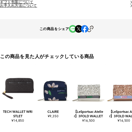
ギフト包装について
お手入れ方法について
この商品をシェア
この商品を見た人がチェックしている商品
TECH WALLET WRI
CLAIRE
【LeSportsac Atelie
【LeSportsac At
STLET
¥9,350
r】3FOLD WALLET
r】3FOLD WAL
¥14,850
¥16,500
¥16,500