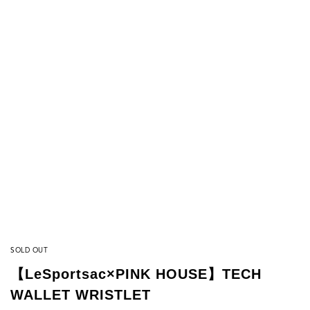
SOLD OUT
【LeSportsac×PINK HOUSE】TECH
WALLET WRISTLET