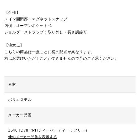
【仕様】
メイン開閉部：マグネットスナップ
内側：オープンポケット×1
ショルダーストラップ：取り外し・長さ調節可
【注意点】
こちらの商品は一点ごとに柄の配置が異なります。
柄はお選びいただくことができませんので予めご了承ください。
素材
ポリエステル
メーカー品番
1540HD78（PHティーパーティー：フリー）
他のメーカー品番を表示する