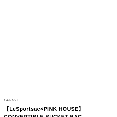
SOLD OUT
【LeSportsac×PINK HOUSE】
CONVERTIBLE BUCKET BAG