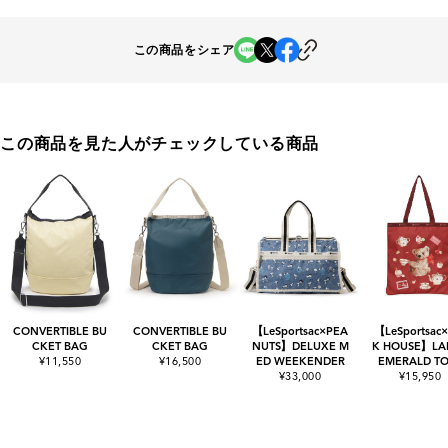
この商品をシェア
この商品を見た人がチェックしている商品
CONVERTIBLE BU
CONVERTIBLE BU
【LeSportsac×PEA
【LeSportsac×
CKET BAG
CKET BAG
NUTS】DELUXE M
K HOUSE】LA
¥11,550
¥16,500
ED WEEKENDER
EMERALD TO
¥33,000
¥15,950