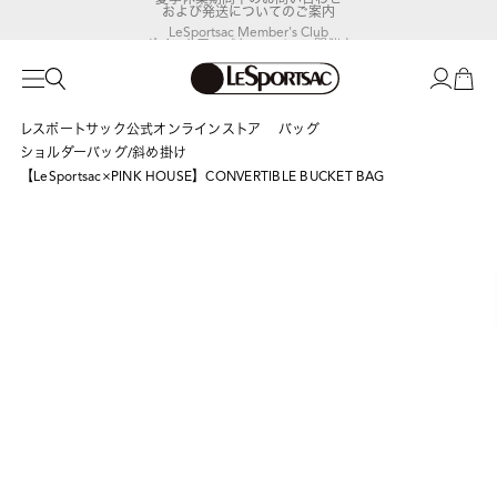
および発送についてのご案内
LeSportsac Member's Club
ポイントアップキャンペーン開催中
レスポートサック公式オンラインストア
バッグ
ショルダーバッグ/斜め掛け
【LeSportsac×PINK HOUSE】CONVERTIBLE BUCKET BAG