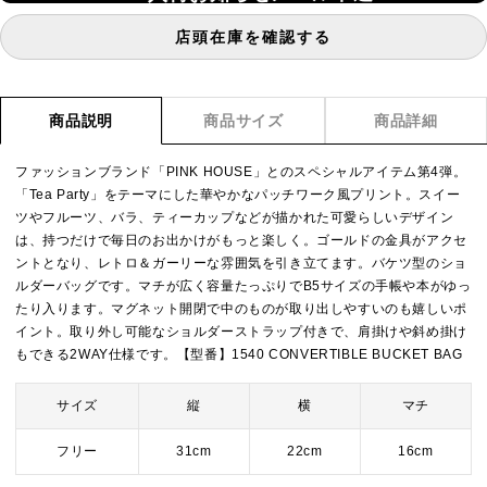
店頭在庫を確認する
商品説明
商品サイズ
商品詳細
ファッションブランド「PINK HOUSE」とのスペシャルアイテム第4弾。
「Tea Party」をテーマにした華やかなパッチワーク風プリント。スイー
ツやフルーツ、バラ、ティーカップなどが描かれた可愛らしいデザイン
は、持つだけで毎日のお出かけがもっと楽しく。ゴールドの金具がアクセ
ントとなり、レトロ＆ガーリーな雰囲気を引き立てます。バケツ型のショ
ルダーバッグです。マチが広く容量たっぷりでB5サイズの手帳や本がゆっ
たり入ります。マグネット開閉で中のものが取り出しやすいのも嬉しいポ
イント。取り外し可能なショルダーストラップ付きで、肩掛けや斜め掛け
もできる2WAY仕様です。【型番】1540 CONVERTIBLE BUCKET BAG
サイズ
縦
横
マチ
フリー
31cm
22cm
16cm