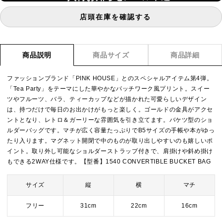
店頭在庫を確認する
商品説明
商品サイズ
商品詳細
ファッションブランド「PINK HOUSE」とのスペシャルアイテム第4弾。
「Tea Party」をテーマにした華やかなパッチワーク風プリント。スイー
ツやフルーツ、バラ、ティーカップなどが描かれた可愛らしいデザイン
は、持つだけで毎日のお出かけがもっと楽しく。ゴールドの金具がアクセ
ントとなり、レトロ＆ガーリーな雰囲気を引き立てます。バケツ型のショ
ルダーバッグです。マチが広く容量たっぷりでB5サイズの手帳や本がゆっ
たり入ります。マグネット開閉で中のものが取り出しやすいのも嬉しいポ
イント。取り外し可能なショルダーストラップ付きで、肩掛けや斜め掛け
もできる2WAY仕様です。【型番】1540 CONVERTIBLE BUCKET BAG
サイズ
縦
横
マチ
フリー
31cm
22cm
16cm