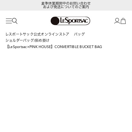
夏季休業期間中のお問い合わせ
および発送についてのご案内
LeSportsac Member's Club
ポイントアップキャンペーン開催中
レスポートサック公式オンラインストア
バッグ
ショルダーバッグ/斜め掛け
【LeSportsac×PINK HOUSE】CONVERTIBLE BUCKET BAG