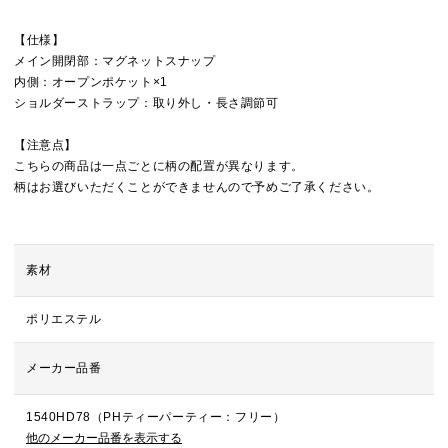
【仕様】
メイン開閉部：マグネットスナップ
内側：オープンポケット×1
ショルダーストラップ：取り外し・長さ調節可
【注意点】
こちらの商品は一点ごとに柄の配置が異なります。
柄はお選びいただくことができませんので予めご了承ください。
素材
ポリエステル
メーカー品番
1540HD78（PHティーパーティー：フリー）
他のメーカー品番を表示する