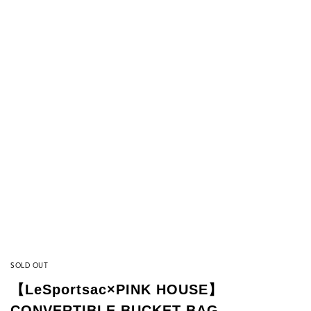
SOLD OUT
【LeSportsac×PINK HOUSE】
CONVERTIBLE BUCKET BAG