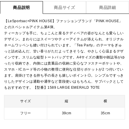
商品説明
商品サイズ
商品詳細
【LeSportsac×PINK HOUSE】ファッションブランド「PINK HOUSE」
とのスペシャルアイテム第4弾。
ティーカップを手に、ちょこんと座るテディベアの姿がなんとも愛らしい
デザイン。まわりにはスイーツやティーアイテムが添えられ、オリジナル
ネームワッペンも縫い付けられています。「Tea Party」のテーマをぎゅ
っと詰め込んだ、甘い香りがただよってきそうな、やさしく心温まるデザ
インです。スリムな縦型トートバッグです。A4サイズの書類や雑誌等がゆ
ったり収納でき、内側には貴重品の収納に安心なファスナーポケットや、
スマホ・ICカード等の小物の整理に便利な仕切りポケットが2 つ付いてい
ます。肩掛けできる持ち手の長さも嬉しいポイント◎。シンプルですっき
りしたデザインは通勤や通学など普段使いはもちろん、サブバックとして
もおすすめです。【型番】1589 LARGE EMERALD TOTE
サイズ
縦
横
フリー
39cm
35cm