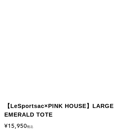
【LeSportsac×PINK HOUSE】LARGE
EMERALD TOTE
15,950
税込