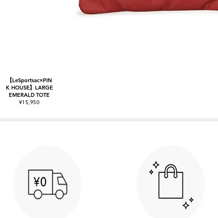
【LeSportsac×PIN
K HOUSE】LARGE
EMERALD TOTE
¥15,950