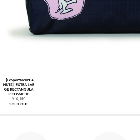
【LeSportsac×PEA
NUTS】EXTRA LAR
GE RECTANGULA
R COSMETIC
¥10,450
SOLD OUT