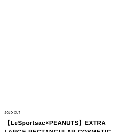
SOLD OUT
【LeSportsac×PEANUTS】EXTRA
LARGE RECTANGULAR COSMETIC