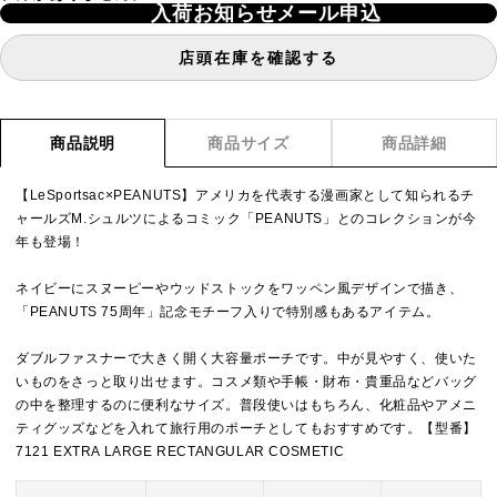
入荷お知らせメール申込
店頭在庫を確認する
商品説明
商品サイズ
商品詳細
【LeSportsac×PEANUTS】アメリカを代表する漫画家として知られるチ
ャールズM.シュルツによるコミック「PEANUTS」とのコレクションが今
年も登場！
ネイビーにスヌーピーやウッドストックをワッペン風デザインで描き、
「PEANUTS 75周年」記念モチーフ入りで特別感もあるアイテム。
ダブルファスナーで大きく開く大容量ポーチです。中が見やすく、使いた
いものをさっと取り出せます。コスメ類や手帳・財布・貴重品などバッグ
の中を整理するのに便利なサイズ。普段使いはもちろん、化粧品やアメニ
ティグッズなどを入れて旅行用のポーチとしてもおすすめです。【型番】
7121 EXTRA LARGE RECTANGULAR COSMETIC