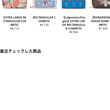
EXTRA LARGE RE
RECTANGULAR C
【LeSportsac×Prin
【DORAEMO
CTANGULAR COS
OSMETIC
gles】EXTRA LAR
EDIUM DOME
METIC
¥4,730
GE RECTANGULA
METIC
¥6,710
R COSMETIC
¥7,260
¥9,900
最近チェックした商品