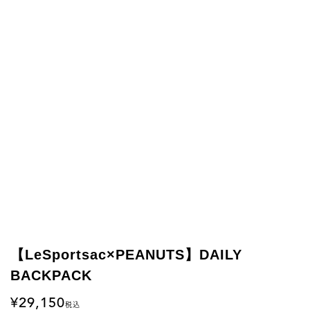
【LeSportsac×PEANUTS】DAILY
BACKPACK
29,150
税込