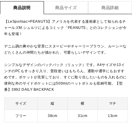
商品説明
商品サイズ
商品詳細
【LeSportsac×PEANUTS】アメリカを代表する漫画家として知られるチ
ャールズM.シュルツによるコミック「PEANUTS」とのコレクションが今
年も登場！
デニム調の爽やかな背景にスヌーピーやチャーリーブラウン、ルーシーな
どたくさんの仲間たちが描かれた、可愛らしいデザインです。
シンプルなデザインのバックパック（リュック）です。A4サイズや13イ
ンチのPCもすっきり入り、普段使いはもちろん、通勤や通学にもおすす
めです。ポケットが充実しており、すぐに取り出したいものを入れるのに
便利な外のサイドポケットには500mlのペットボトルも収納可能。【型
番】3992 DAILY BACKPACK
サイズ
縦
横
マチ
フリー
38cm
31cm
13cm