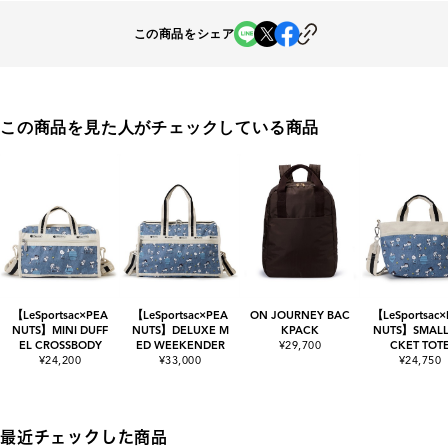
この商品をシェア
この商品を見た人がチェックしている商品
【LeSportsac×PEA
【LeSportsac×PEA
ON JOURNEY BAC
【LeSportsac
NUTS】MINI DUFF
NUTS】DELUXE M
KPACK
NUTS】SMALL
EL CROSSBODY
ED WEEKENDER
¥29,700
CKET TOT
¥24,200
¥33,000
¥24,750
最近チェックした商品