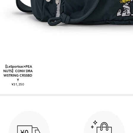
【LeSportsac×PEA
NUTS】CONV DRA
WSTRING CRSSBD
Y
¥31,350