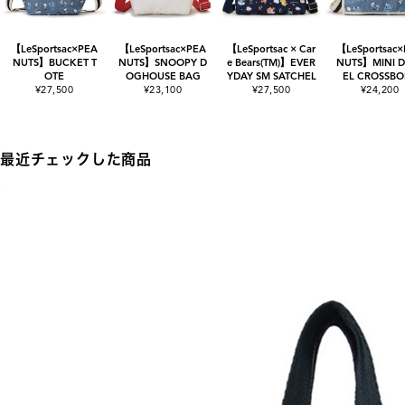
【LeSportsac×PEA
【LeSportsac×PEA
【LeSportsac × Car
【LeSportsac
NUTS】BUCKET T
NUTS】SNOOPY D
e Bears(TM)】EVER
NUTS】MINI D
OTE
OGHOUSE BAG
YDAY SM SATCHEL
EL CROSSBO
¥27,500
¥23,100
¥27,500
¥24,200
最近チェックした商品