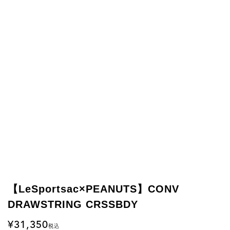
【LeSportsac×PEANUTS】CONV
DRAWSTRING CRSSBDY
31,350
税込