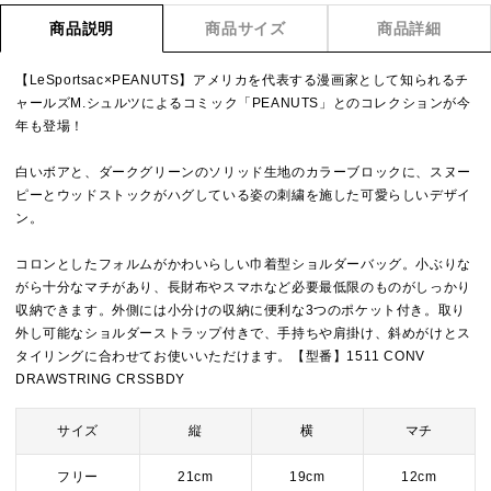
商品説明
商品サイズ
商品詳細
【LeSportsac×PEANUTS】アメリカを代表する漫画家として知られるチ
ャールズM.シュルツによるコミック「PEANUTS」とのコレクションが今
年も登場！
白いボアと、ダークグリーンのソリッド生地のカラーブロックに、スヌー
ピーとウッドストックがハグしている姿の刺繍を施した可愛らしいデザイ
ン。
コロンとしたフォルムがかわいらしい巾着型ショルダーバッグ。小ぶりな
がら十分なマチがあり、長財布やスマホなど必要最低限のものがしっかり
収納できます。外側には小分けの収納に便利な3つのポケット付き。取り
外し可能なショルダーストラップ付きで、手持ちや肩掛け、斜めがけとス
タイリングに合わせてお使いいただけます。【型番】1511 CONV
DRAWSTRING CRSSBDY
サイズ
縦
横
マチ
フリー
21cm
19cm
12cm