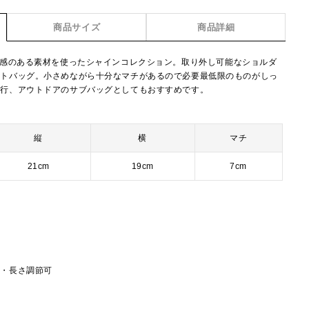
商品サイズ
商品詳細
】上品なツヤ感のある素材を使ったシャインコレクション。取り外し可能なショルダ
ートバッグ。小さめながら十分なマチがあるので必要最低限のものがしっ
旅行、アウトドアのサブバッグとしてもおすすめです。
縦
横
マチ
21cm
19cm
7cm
し・長さ調節可