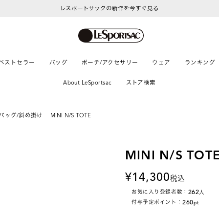
レスポートサックの新作を
今すぐ見る
ベストセラー
バッグ
ポーチ/アクセサリー
ウェア
ランキング
About LeSportsac
ストア検索
バッグ/斜め掛け
MINI N/S TOTE
MINI N/S TOT
14,300
税込
262
お気に入り登録者数：
人
260
付与予定ポイント：
pt