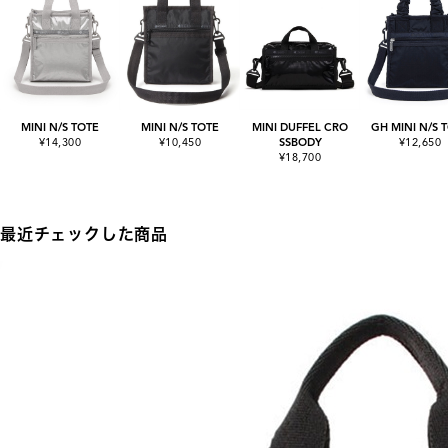
MINI N/S TOTE
MINI N/S TOTE
MINI DUFFEL CRO
GH MINI N/S 
¥14,300
¥10,450
SSBODY
¥12,650
¥18,700
最近チェックした商品