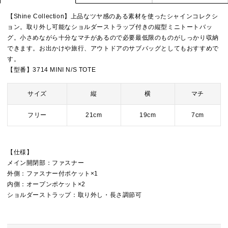
【Shine Collection】上品なツヤ感のある素材を使ったシャインコレクシ
ョン。取り外し可能なショルダーストラップ付きの縦型ミニトートバッ
グ。小さめながら十分なマチがあるので必要最低限のものがしっかり収納
できます。お出かけや旅行、アウトドアのサブバッグとしてもおすすめで
す。
【型番】3714 MINI N/S TOTE
サイズ
縦
横
マチ
フリー
21cm
19cm
7cm
【仕様】
メイン開閉部：ファスナー
外側：ファスナー付ポケット×1
内側：オープンポケット×2
ショルダーストラップ：取り外し・長さ調節可