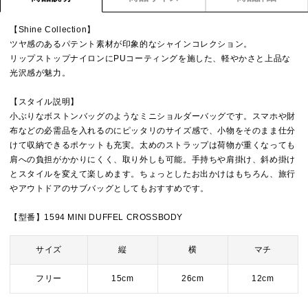
【Shine Collection】
ツヤ感のあるパテント素材が印象的なシャインコレクション。
リップストップナイロンにPUコーティングを施した、軽やかさと上品な
光沢感が魅力。
【スタイル説明】
小ぶりなボストンバッグのようなミニショルダーバッグです。スマホや財
布などの必需品を入れるのにピッタリのサイズ感で、小物をそのまま仕分
けて収納できるポケットも充実。太めのストラップは荷物が重くなっても
肩への負担がかかりにくく、取り外しも可能。手持ちや肩掛け、斜め掛け
とスタイルを変えて楽しめます。ちょっとしたお出かけはもちろん、旅行
やアウトドアのサブバッグとしてもおすすめです。
【型番】1594 MINI DUFFEL CROSSBODY
サイズ
縦
横
マチ
フリー
15cm
26cm
12cm