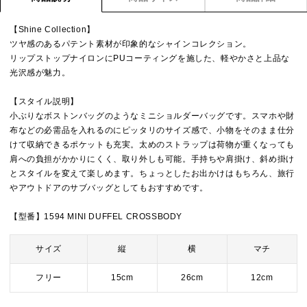
【Shine Collection】
ツヤ感のあるパテント素材が印象的なシャインコレクション。
リップストップナイロンにPUコーティングを施した、軽やかさと上品な
光沢感が魅力。
【スタイル説明】
小ぶりなボストンバッグのようなミニショルダーバッグです。スマホや財
布などの必需品を入れるのにピッタリのサイズ感で、小物をそのまま仕分
けて収納できるポケットも充実。太めのストラップは荷物が重くなっても
肩への負担がかかりにくく、取り外しも可能。手持ちや肩掛け、斜め掛け
とスタイルを変えて楽しめます。ちょっとしたお出かけはもちろん、旅行
やアウトドアのサブバッグとしてもおすすめです。
【型番】1594 MINI DUFFEL CROSSBODY
サイズ
縦
横
マチ
フリー
15cm
26cm
12cm