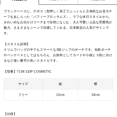
ブラックベースに、デボス（型押し）加工でふっくらと立体的なお花モチ
ーフをあしらった「パフィーブロッサムズ」。ラフな休日スタイルから、
きれいめなお出かけコーデまで自然になじむ、大人可愛い上品な雰囲気が
魅力。さまざまなシーンで活躍してくれる、日本限定の人気デザインで
す。
【スタイル説明】
スリムでバッグの中でもスマートな3段ジップのポーチです。化粧ポーチ
やペンケースとしてはもちろん、お財布としてカードや小銭と３段に分け
るなど使い勝手の良いスタイルです。
【型番】7158 3ZIP COSMETIC
サイズ
縦
横
フリー
13cm
19cm
【仕様】