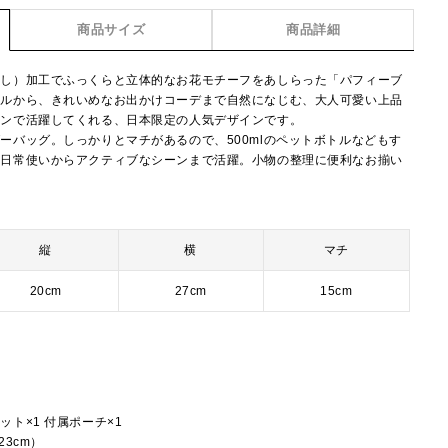
商品サイズ
商品詳細
押し）加工でふっくらと立体的なお花モチーフをあしらった「パフィーブ
イルから、きれいめなお出かけコーデまで自然になじむ、大人可愛い上品
ーンで活躍してくれる、日本限定の人気デザインです。
ーバッグ。しっかりとマチがあるので、500mlのペットボトルなどもす
。日常使いからアクティブなシーンまで活躍。小物の整理に便利なお揃い
縦
横
マチ
20cm
27cm
15cm
ト×1 付属ポーチ×1
3cm）