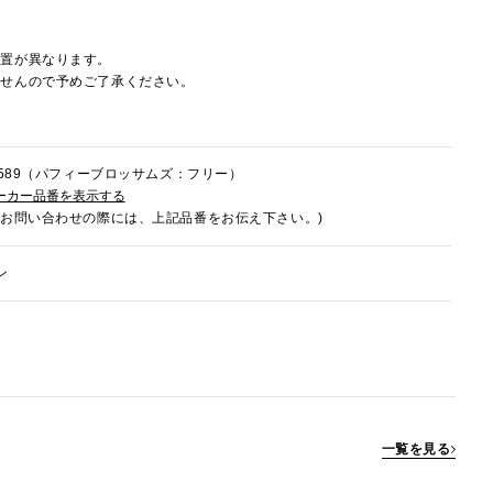
配置が異なります。
ませんので予めご了承ください。
0K589（パフィーブロッサムズ：フリー）
ーカー品番を表示する
でお問い合わせの際には、上記品番をお伝え下さい。)
ン
一覧を見る