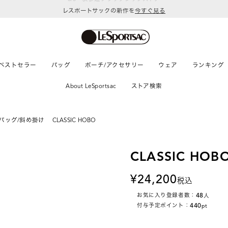
レスポートサックの新作を
今すぐ見る
ベストセラー
バッグ
ポーチ/アクセサリー
ウェア
ランキング
About LeSportsac
ストア検索
バッグ/斜め掛け
CLASSIC HOBO
CLASSIC HOB
24,200
税込
48
お気に入り登録者数：
人
440
付与予定ポイント：
pt