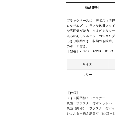
商品説明
ブラックベースに、デボス（型
ロッサムズ」。ラフな休日スタ
な雰囲気が魅力。さまざまなシ
丸みのあるシルエットのショルダ
っきり収納でき、収納力も抜群
のポーチ付き。
【型番】7520 CLASSIC HOBO
サイズ
フリー
【仕様】
メイン開閉部：ファスナー
表面：ファスナー付ポケット×2
裏面（内部）：ファスナー付ポケッ
ショルダー長さ調節可（約62～12