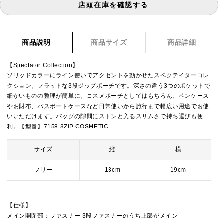
店頭在庫を確認する
商品説明
商品サイズ
商品詳細
【Spectator Collection】
ソリッドカラーにライン使いでアクセントを効かせたスペクテイターコレ
クション。フラットな3段ジップポーチです。深さの違う3つのポケットで
細かいものの整理が簡単に。コスメポーチとしてはもちろん、ペンケース
やお財布、パスポートケースなど日常使いから旅行まで幅広い用途でお使
いいただけます。バッグの隙間にストンと入るスリムさで持ち運びも便
利。【型番】7158 3ZIP COSMETIC
サイズ
縦
横
フリー
13cm
19cm
【仕様】
メイン開閉部：ファスナー 3段ファスナーのうち上部がメイン