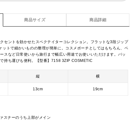
商品サイズ
商品詳細
クセントを効かせたスペクテイターコレクション。フラットな3段ジップ
ケットで細かいものの整理が簡単に。コスメポーチとしてはもちろん、ペ
ケースなど日常使いから旅行まで幅広い用途でお使いいただけます。バッ
ち運びも便利。【型番】7158 3ZIP COSMETIC
縦
横
13cm
19cm
ファスナーのうち上部がメイン