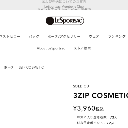
LeSportsac Member's Club
ポイントアップキャンペーン開催中
ベストセラー
バッグ
ポーチ/アクセサリー
ウェア
ランキング
About LeSportsac
ストア検索
ポーチ
3ZIP COSMETIC
SOLD OUT
3ZIP COSMETI
3,960
税込
73
お気に入り登録者数：
人
72
付与予定ポイント：
pt