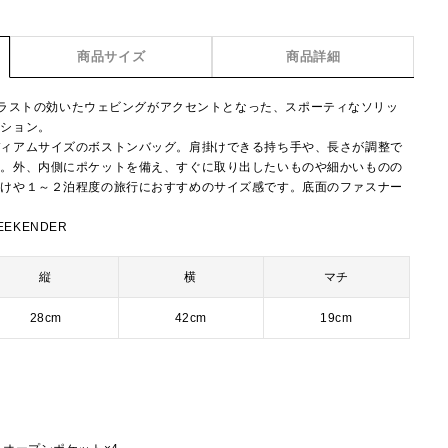
商品サイズ
商品詳細
ion】コントラストの効いたウェビングがアクセントとなった、スポーティなソリッ
クション。
ディアムサイズのボストンバッグ。肩掛けできる持ち手や、長さが調整で
す。外、内側にポケットを備え、すぐに取り出したいものや細かいものの
かけや１～２泊程度の旅行におすすめのサイズ感です。底面のファスナー
。
EEKENDER
縦
横
マチ
28cm
42cm
19cm
ー