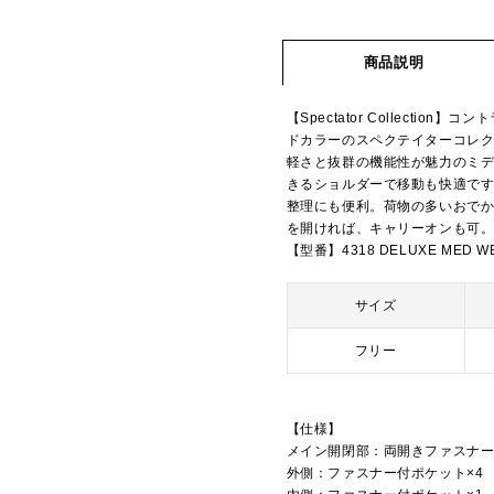
商品説明
【Spectator Collect
ドカラーのスペクテイターコレ
軽さと抜群の機能性が魅力のミ
きるショルダーで移動も快適で
整理にも便利。荷物の多いおで
を開ければ、キャリーオンも可
【型番】4318 DELUXE MED W
サイズ
フリー
【仕様】
メイン開閉部：両開きファスナ
外側：ファスナー付ポケット×4