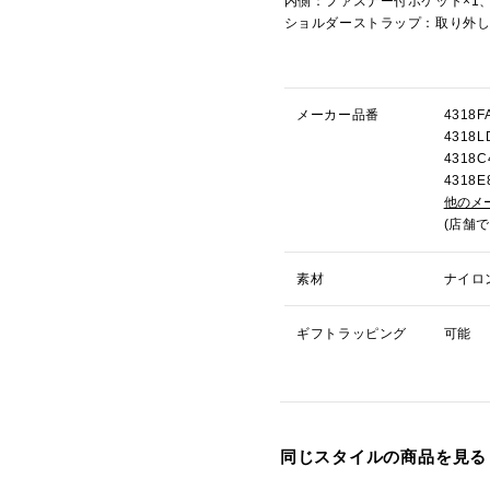
内側：ファスナー付ポケット×1
ショルダーストラップ：取り外
メーカー品番
431
431
431
431
他のメ
(店舗
素材
ナイロ
ギフトラッピング
可能
同じスタイルの商品を見る