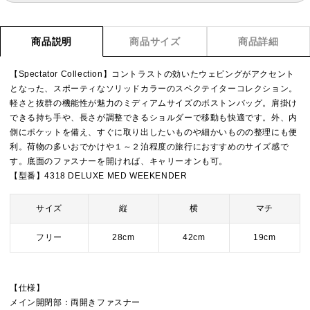
商品説明
商品サイズ
商品詳細
【Spectator Collection】コントラストの効いたウェビングがアクセント
となった、スポーティなソリッドカラーのスペクテイターコレクション。
軽さと抜群の機能性が魅力のミディアムサイズのボストンバッグ。肩掛け
できる持ち手や、長さが調整できるショルダーで移動も快適です。外、内
側にポケットを備え、すぐに取り出したいものや細かいものの整理にも便
利。荷物の多いおでかけや１～２泊程度の旅行におすすめのサイズ感で
す。底面のファスナーを開ければ、キャリーオンも可。
【型番】4318 DELUXE MED WEEKENDER
サイズ
縦
横
マチ
フリー
28cm
42cm
19cm
【仕様】
メイン開閉部：両開きファスナー