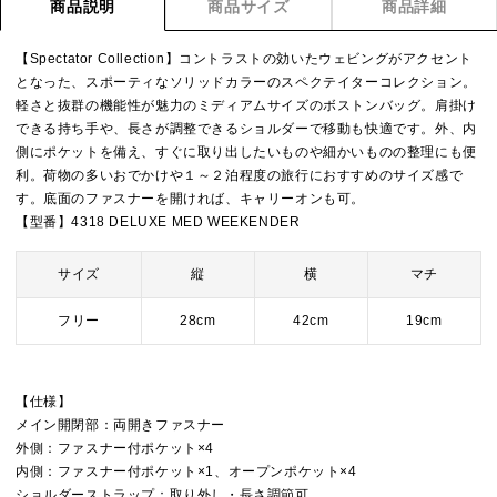
商品説明
商品サイズ
商品詳細
【Spectator Collection】コントラストの効いたウェビングがアクセント
となった、スポーティなソリッドカラーのスペクテイターコレクション。
軽さと抜群の機能性が魅力のミディアムサイズのボストンバッグ。肩掛け
できる持ち手や、長さが調整できるショルダーで移動も快適です。外、内
側にポケットを備え、すぐに取り出したいものや細かいものの整理にも便
利。荷物の多いおでかけや１～２泊程度の旅行におすすめのサイズ感で
す。底面のファスナーを開ければ、キャリーオンも可。
【型番】4318 DELUXE MED WEEKENDER
サイズ
縦
横
マチ
フリー
28cm
42cm
19cm
【仕様】
メイン開閉部：両開きファスナー
外側：ファスナー付ポケット×4
内側：ファスナー付ポケット×1、オープンポケット×4
ショルダーストラップ：取り外し・長さ調節可