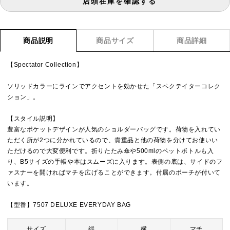
店頭在庫を確認する
商品説明
商品サイズ
商品詳細
【Spectator Collection】
ソリッドカラーにラインでアクセントを効かせた「スペクテイターコレク
ション」。
【スタイル説明】
豊富なポケットデザインが人気のショルダーバッグです。荷物を入れてい
ただく所が2つに分かれているので、貴重品と他の荷物を分けてお使いい
ただけるので大変便利です。折りたたみ傘や500mlのペットボトルも入
り、B5サイズの手帳や本はスムーズに入ります。表側の底は、サイドのフ
ァスナーを開ければマチを広げることができます。付属のポーチが付いて
います。
【型番】7507 DELUXE EVERYDAY BAG
サイズ
縦
横
マチ