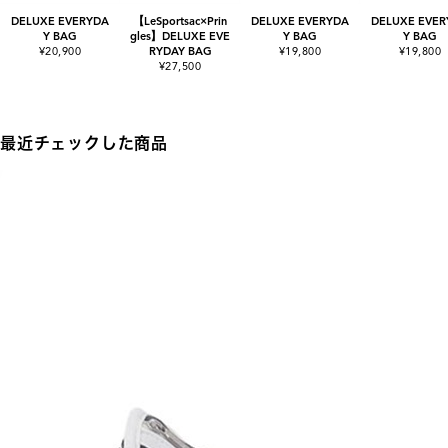
DELUXE EVERYDA
【LeSportsac×Prin
DELUXE EVERYDA
DELUXE EVER
Y BAG
gles】DELUXE EVE
Y BAG
Y BAG
¥20,900
RYDAY BAG
¥19,800
¥19,800
¥27,500
最近チェックした商品