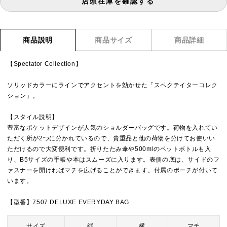
店頭在庫を確認する
商品説明
商品サイズ
商品詳細
【Spectator Collection】
ソリッドカラーにラインでアクセントを効かせた「スペクテイターコレク
ション」。
【スタイル説明】
豊富なポケットデザインが人気のショルダーバッグです。荷物を入れてい
ただく所が2つに分かれているので、貴重品と他の荷物を分けてお使いい
ただけるので大変便利です。折りたたみ傘や500mlのペットボトルも入
り、B5サイズの手帳や本はスムーズに入ります。表側の底は、サイドのフ
ァスナーを開ければマチを広げることができます。付属のポーチが付いて
います。
【型番】7507 DELUXE EVERYDAY BAG
サイズ
縦
横
マチ