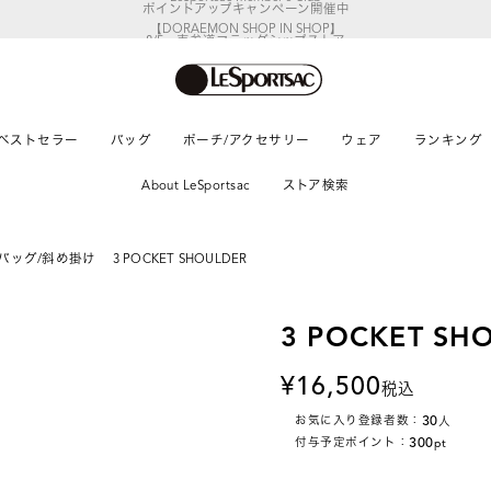
【DORAEMON SHOP IN SHOP】
8/5～表参道フラッグシップストア
ベストセラー
バッグ
ポーチ/アクセサリー
ウェア
ランキング
About LeSportsac
ストア検索
バッグ/斜め掛け
3 POCKET SHOULDER
3 POCKET SH
16,500
税込
30
お気に入り登録者数：
人
300
付与予定ポイント：
pt