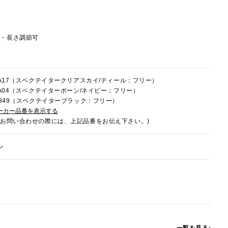
し・長さ調節可
0FA17（スペクテイタークリアスカイ/ティール：フリー）
0FA04（スペクテイターボーン/ネイビー：フリー）
0E849（スペクテイターブラック：フリー）
ーカー品番を表示する
でお問い合わせの際には、上記品番をお伝え下さい。)
ン