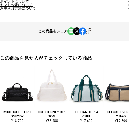
ポイントについて
ギフト包装について
お手入れ方法について
この商品をシェア
この商品を見た人がチェックしている商品
MINI DUFFEL CRO
ON JOURNEY BOS
TOP HANDLE SAT
DELUXE EVER
SSBODY
TON
CHEL
Y BAG
¥18,700
¥37,400
¥17,600
¥19,800