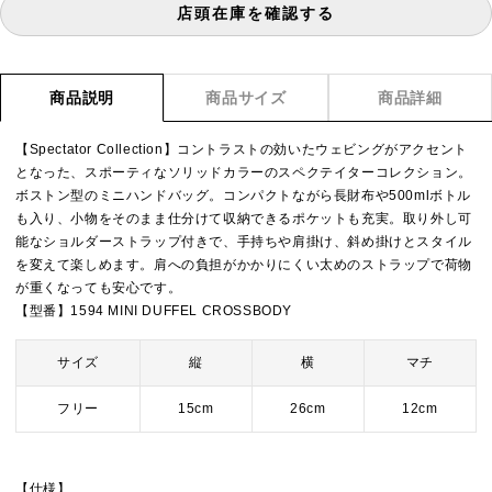
店頭在庫を確認する
商品説明
商品サイズ
商品詳細
【Spectator Collection】コントラストの効いたウェビングがアクセント
となった、スポーティなソリッドカラーのスペクテイターコレクション。
ボストン型のミニハンドバッグ。コンパクトながら長財布や500mlボトル
も入り、小物をそのまま仕分けて収納できるポケットも充実。取り外し可
能なショルダーストラップ付きで、手持ちや肩掛け、斜め掛けとスタイル
を変えて楽しめます。肩への負担がかかりにくい太めのストラップで荷物
が重くなっても安心です。
【型番】1594 MINI DUFFEL CROSSBODY
サイズ
縦
横
マチ
フリー
15cm
26cm
12cm
【仕様】