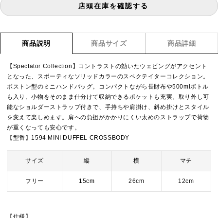
店頭在庫を確認する
商品説明
商品サイズ
商品詳細
【Spectator Collection】コントラストの効いたウェビングがアクセント
となった、スポーティなソリッドカラーのスペクテイターコレクション。
ボストン型のミニハンドバッグ。コンパクトながら長財布や500mlボトル
も入り、小物をそのまま仕分けて収納できるポケットも充実。取り外し可
能なショルダーストラップ付きで、手持ちや肩掛け、斜め掛けとスタイル
を変えて楽しめます。肩への負担がかかりにくい太めのストラップで荷物
が重くなっても安心です。
【型番】1594 MINI DUFFEL CROSSBODY
サイズ
縦
横
マチ
フリー
15cm
26cm
12cm
【仕様】