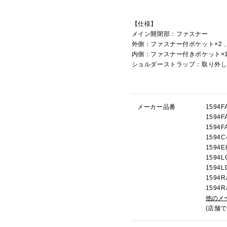
【仕様】
メイン開閉部：ファスナー
外側：ファスナー付ポケット×2 
内側：ファスナー付きポケット×1
ショルダーストラップ：取り外
メーカー品番
159
159
159
159
159
159
159
159
159
他のメ
(店舗