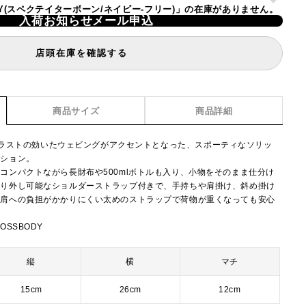
SBODY(スペクテイターボーン/ネイビー-フリー)」の在庫がありません。
入荷お知らせメール申込
店頭在庫を確認する
商品サイズ
商品詳細
ion】コントラストの効いたウェビングがアクセントとなった、スポーティなソリッ
クション。
コンパクトながら長財布や500mlボトルも入り、小物をそのまま仕分け
取り外し可能なショルダーストラップ付きで、手持ちや肩掛け、斜め掛け
。肩への負担がかかりにくい太めのストラップで荷物が重くなっても安心
ROSSBODY
縦
横
マチ
15cm
26cm
12cm