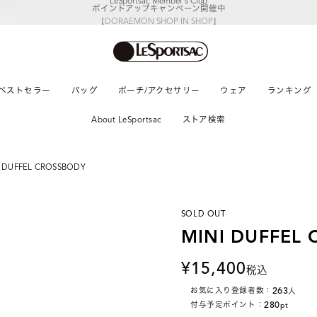
【DORAEMON SHOP IN SHOP】
8/5～表参道フラッグシップストア
ベストセラー
バッグ
ポーチ/アクセサリー
ウェア
ランキング
About LeSportsac
ストア検索
I DUFFEL CROSSBODY
SOLD OUT
MINI DUFFEL
15,400
税込
263
お気に入り登録者数：
人
280
付与予定ポイント：
pt