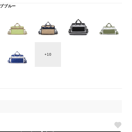
プブルー
10