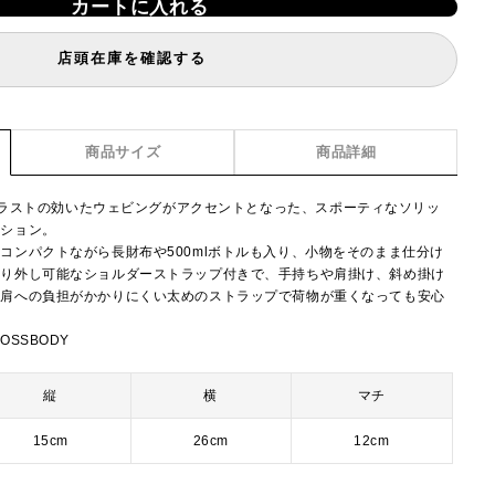
カートに入れる
店頭在庫を確認する
商品サイズ
商品詳細
ion】コントラストの効いたウェビングがアクセントとなった、スポーティなソリッ
クション。
コンパクトながら長財布や500mlボトルも入り、小物をそのまま仕分け
取り外し可能なショルダーストラップ付きで、手持ちや肩掛け、斜め掛け
。肩への負担がかかりにくい太めのストラップで荷物が重くなっても安心
ROSSBODY
縦
横
マチ
15cm
26cm
12cm