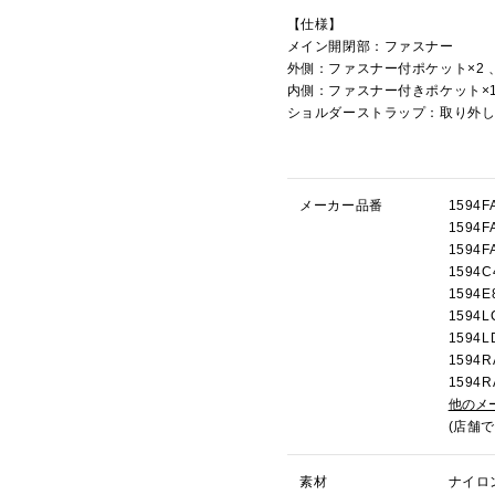
【仕様】
メイン開閉部：ファスナー
外側：ファスナー付ポケット×2 
内側：ファスナー付きポケット×1
ショルダーストラップ：取り外
メーカー品番
159
159
159
159
159
159
159
159
159
他のメ
(店舗
素材
ナイロ