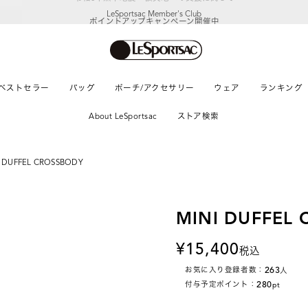
LeSportsac Member's Club
ポイントアップキャンペーン開催中
ベストセラー
バッグ
ポーチ/アクセサリー
ウェア
ランキング
About LeSportsac
ストア検索
I DUFFEL CROSSBODY
MINI DUFFEL
15,400
税込
263
お気に入り登録者数：
人
280
付与予定ポイント：
pt