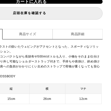
カートに入れる
店頭在庫を確認する
商品サイズ
商品詳細
ion】コントラストの効いたウェビングがアクセントとなった、スポーティなソリッ
クション。
コンパクトながら長財布や500mlボトルも入り、小物をそのまま仕分け
取り外し可能なショルダーストラップ付きで、手持ちや肩掛け、斜め掛け
。肩への負担がかかりにくい太めのストラップで荷物が重くなっても安心
ROSSBODY
縦
横
マチ
15cm
26cm
12cm