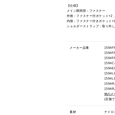
【仕様】
メイン開閉部：ファスナー
外側：ファスナー付ポケット×2 
内側：ファスナー付きポケット×1
ショルダーストラップ：取り外
メーカー品番
159
159
159
159
159
159
159
159
159
他のメ
(店舗
素材
ナイロ