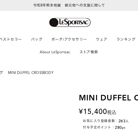
令和8年熊本地震 被災地への支援に関して
ベストセラー
バッグ
ポーチ/アクセサリー
ウェア
ランキング
About LeSportsac
ストア検索
グ
MINI DUFFEL CROSSBODY
MINI DUFFEL
15,400
税込
263
お気に入り登録者数：
人
280
付与予定ポイント：
pt