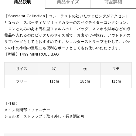
商品説明
商品サイズ
商品詳細
【Spectator Collection】コントラストの効いたウェビングがアクセント
となった、スポーティなソリッドカラーのスペクテイターコレクション。
コロンと丸みのある円柱型フォルムのミニバッグ。スマホや財布などの必
需品を入れるのにピッタリのサイズ感で、お出かけや旅行、アウトドアの
サブバッグとしてもおすすめです。ショルダーストラップを外して、バッ
クの中の小物の整理にも便利なポーチとしてもお使いいただけます。
【型番】1499 MINI ROLL BAG
サイズ
縦
横
マチ
フリー
11cm
18cm
11cm
【仕様】
メイン開閉部：ファスナー
ショルダーストラップ：取り外し・長さ調節可