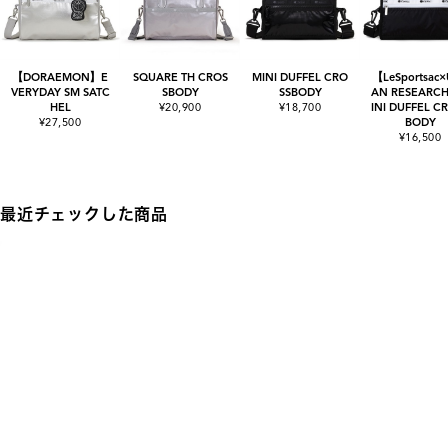
【DORAEMON】E
SQUARE TH CROS
MINI DUFFEL CRO
【LeSportsac
VERYDAY SM SATC
SBODY
SSBODY
AN RESEARC
HEL
¥20,900
¥18,700
INI DUFFEL C
¥27,500
BODY
¥16,500
最近チェックした商品