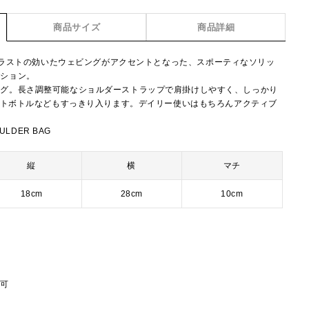
商品サイズ
商品詳細
ion】コントラストの効いたウェビングがアクセントとなった、スポーティなソリッ
クション。
ッグ。長さ調整可能なショルダーストラップで肩掛けしやすく、しっかり
ペットボトルなどもすっきり入ります。デイリー使いはもちろんアクティブ
ULDER BAG
縦
横
マチ
18cm
28cm
10cm
節可