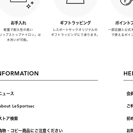
お手入れ
ギフトラッピング
ポイント
軽量で耐久性の高い
レスポートサックオリジナルの
一部店舗と公式
リップストップナイロン」は
ギフトラッピングにて承ります。
で使えるポイ
水洗いが可能。
NFORMATION
HE
ニュース
会
About LeSportsac
ご
ストア検索
初
偽物・コピー商品にご注意ください
お