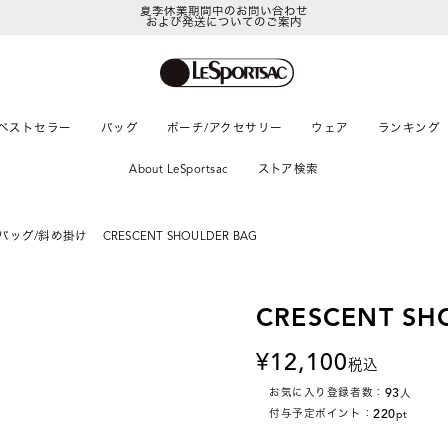
夏季休業期間中のお問い合わせ
および発送についてのご案内
ベストセラー
バッグ
ポーチ/アクセサリー
ウェア
ランキング
About LeSportsac
ストア検索
バッグ/斜め掛け
CRESCENT SHOULDER BAG
CRESCENT SH
12,100
税込
93
お気に入り登録者数：
人
220
付与予定ポイント：
pt