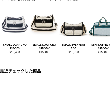
SMALL LOAF CRO
SMALL LOAF CRO
SMALL EVERYDAY
MINI DUFFEL
SSBODY
SSBODY
BAG
SSBODY
¥15,400
¥15,400
¥13,750
¥15,400
最近チェックした商品