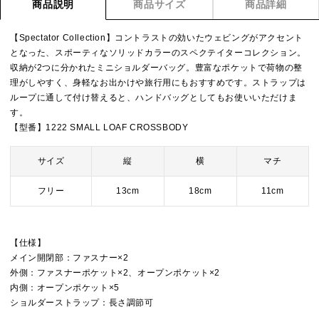
商品説明
商品サイズ
商品詳細
【Spectator Collection】コントラストの効いたウェビングがアクセント
となった、スポーティなソリッドカラーのスペクテイターコレクション。
収納が2つに分かれたミニショルダーバッグ。豊富なポケットで荷物の整
理がしやすく、身軽なお出かけや旅行用にもおすすめです。ストラップは
ループに通して付け替えると、ハンドバッグとしてもお使いいただけま
す。
【型番】1222 SMALL LOAF CROSSBODY
サイズ
縦
横
マチ
フリー
13cm
18cm
11cm
【仕様】
メイン開閉部：ファスナー×2
外側：ファスナーポケット×2、オープンポケット×2
内側：オープンポケット×5
ショルダーストラップ：長さ調節可