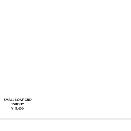
SMALL LOAF CRO
SSBODY
¥15,400