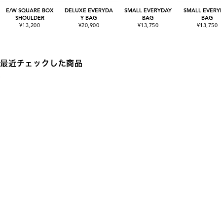
E/W SQUARE BOX
DELUXE EVERYDA
SMALL EVERYDAY
SMALL EVERY
SHOULDER
Y BAG
BAG
BAG
¥13,200
¥20,900
¥13,750
¥13,750
最近チェックした商品