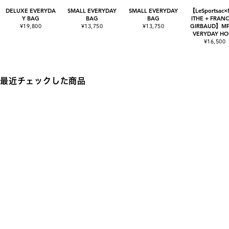
DELUXE EVERYDA
SMALL EVERYDAY
SMALL EVERYDAY
【LeSportsac
Y BAG
BAG
BAG
ITHE + FRANC
¥19,800
¥13,750
¥13,750
GIRBAUD】MF
VERYDAY H
¥16,500
最近チェックした商品