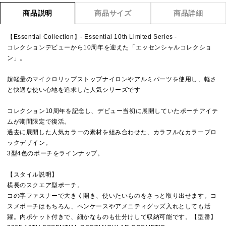
商品説明
商品サイズ
商品詳細
【Essential Collection】- Essential 10th Limited Series -
コレクションデビューから10周年を迎えた「エッセンシャルコレクショ
ン」。
超軽量のマイクロリップストップナイロンやアルミパーツを使用し、軽さ
と快適な使い心地を追求した人気シリーズです
コレクション10周年を記念し、デビュー当初に展開していたポーチアイテ
ムが期間限定で復活。
過去に展開した人気カラーの素材を組み合わせた、カラフルなカラーブロ
ックデザイン。
3型4色のポーチをラインナップ。
【スタイル説明】
横長のスクエア型ポーチ。
コの字ファスナーで大きく開き、使いたいものをさっと取り出せます。コ
スメポーチはもちろん、ペンケースやアメニティグッズ入れとしても活
躍。内ポケット付きで、細かなものも仕分けして収納可能です。【型番】