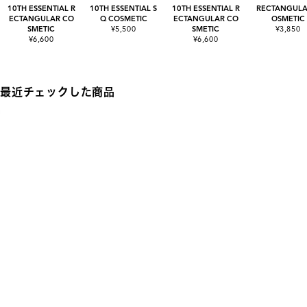
10TH ESSENTIAL R
10TH ESSENTIAL S
10TH ESSENTIAL R
RECTANGULA
ECTANGULAR CO
Q COSMETIC
ECTANGULAR CO
OSMETIC
SMETIC
¥5,500
SMETIC
¥3,850
¥6,600
¥6,600
最近チェックした商品