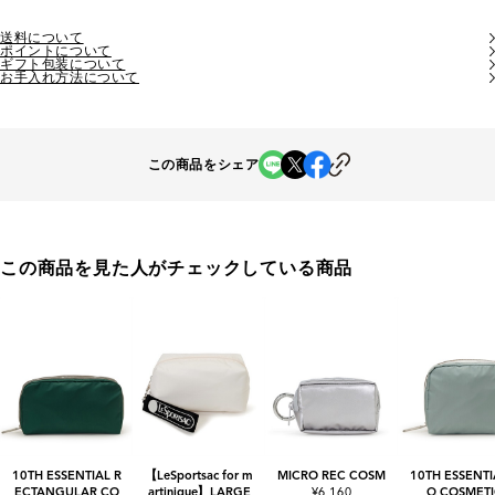
送料について
ポイントについて
ギフト包装について
お手入れ方法について
この商品をシェア
この商品を見た人がチェックしている商品
10TH ESSENTIAL R
【LeSportsac for m
MICRO REC COSM
10TH ESSENTI
ECTANGULAR CO
artinique】LARGE
¥6,160
Q COSMETI