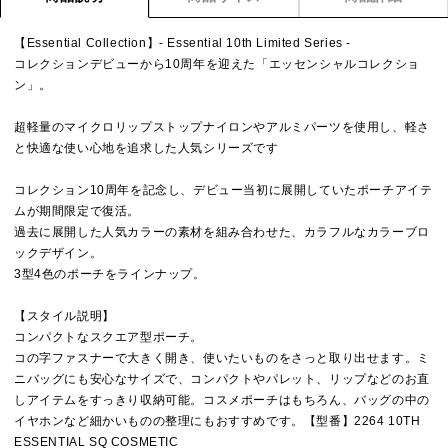
【Essential Collection】- Essential 10th Limited Series -
コレクションデビューから10周年を迎えた「エッセンシャルコレクショ
ン」。
超軽量のマイクロリップストップナイロンやアルミパーツを使用し、軽さ
と快適な使い心地を追求した人気シリーズです
コレクション10周年を記念し、デビュー当初に展開していたポーチアイテ
ムが期間限定で復活。
過去に展開した人気カラーの素材を組み合わせた、カラフルなカラーブロ
ックデザイン。
3型4色のポーチをラインナップ。
【スタイル説明】
コンパクトなスクエア型ポーチ。
コの字ファスナーで大きく開き、使いたいものをさっと取り出せます。ミ
ニバッグにも安心なサイズで、コンパクトやパレット、リップなどのお直
しアイテムをすっきり収納可能。コスメポーチはもちろん、バッグの中の
イヤホンなど細かいものの整理にもおすすめです。【型番】2264 10TH
ESSENTIAL SQ COSMETIC