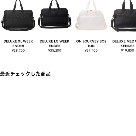
DELUXE XL WEEK
DELUXE LG WEEK
ON JOURNEY BOS
DELUXE MED
ENDER
ENDER
TON
KENDER
¥29,700
¥35,200
¥37,400
¥19,800
最近チェックした商品