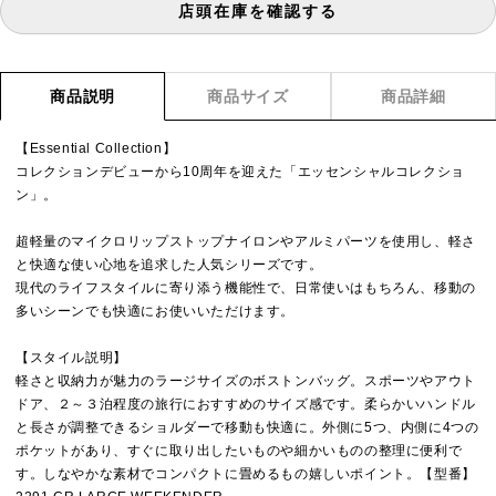
店頭在庫を確認する
商品説明
商品サイズ
商品詳細
【Essential Collection】
コレクションデビューから10周年を迎えた「エッセンシャルコレクショ
ン」。
超軽量のマイクロリップストップナイロンやアルミパーツを使用し、軽さ
と快適な使い心地を追求した人気シリーズです。
現代のライフスタイルに寄り添う機能性で、日常使いはもちろん、移動の
多いシーンでも快適にお使いいただけます。
【スタイル説明】
軽さと収納力が魅力のラージサイズのボストンバッグ。スポーツやアウト
ドア、２～３泊程度の旅行におすすめのサイズ感です。柔らかいハンドル
と長さが調整できるショルダーで移動も快適に。外側に5つ、内側に4つの
ポケットがあり、すぐに取り出したいものや細かいものの整理に便利で
す。しなやかな素材でコンパクトに畳めるもの嬉しいポイント。【型番】