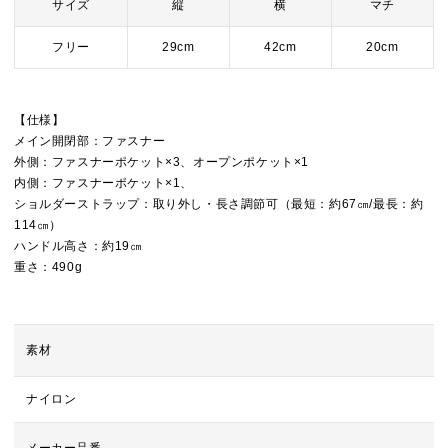
サイズ
縦
横
マチ
フリー
29cm
42cm
20cm
【仕様】
メイン開閉部：ファスナー
外側：ファスナーポケット×3、オープンポケット×1
内側：ファスナーポケット×1、
ショルダーストラップ：取り外し・長さ調節可（最短：約67㎝/最長：約
114㎝）
ハンドル高さ：約19㎝
重さ：490g
素材
ナイロン