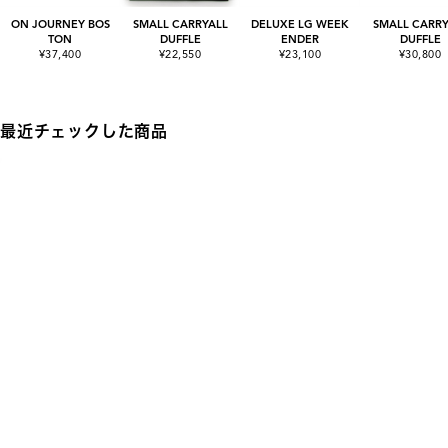
ON JOURNEY BOS
SMALL CARRYALL
DELUXE LG WEEK
SMALL CARRY
TON
DUFFLE
ENDER
DUFFLE
¥37,400
¥22,550
¥23,100
¥30,800
最近チェックした商品