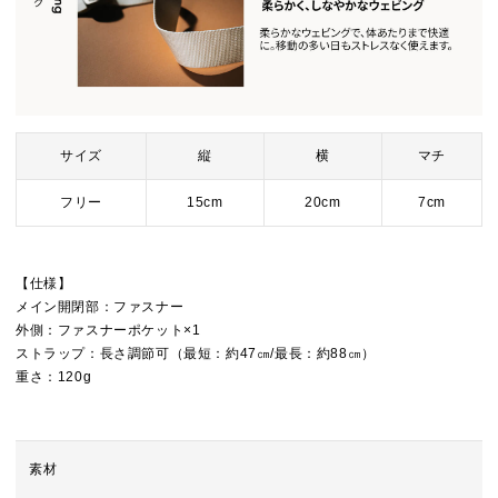
サイズ
縦
横
マチ
フリー
15cm
20cm
7cm
【仕様】
メイン開閉部：ファスナー
外側：ファスナーポケット×1
ストラップ：長さ調節可（最短：約47㎝/最長：約88㎝）
重さ：120g
素材