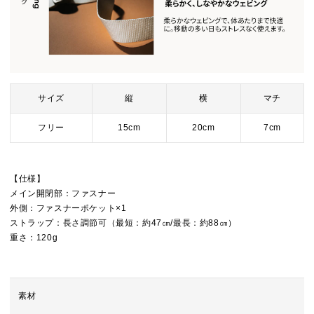
サイズ
縦
横
マチ
フリー
15cm
20cm
7cm
【仕様】
メイン開閉部：ファスナー
外側：ファスナーポケット×1
ストラップ：長さ調節可（最短：約47㎝/最長：約88㎝）
重さ：120g
素材