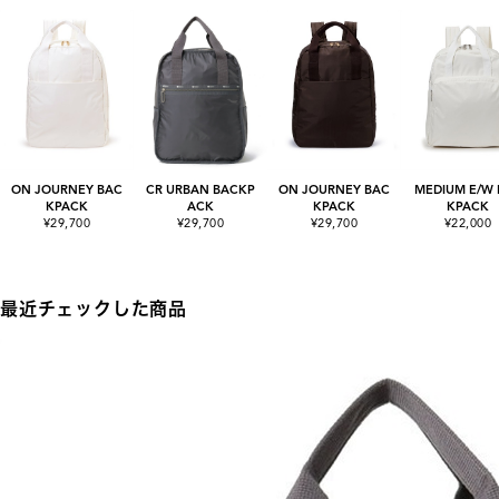
ON JOURNEY BAC
CR URBAN BACKP
ON JOURNEY BAC
MEDIUM E/W 
KPACK
ACK
KPACK
KPACK
¥29,700
¥29,700
¥29,700
¥22,000
最近チェックした商品