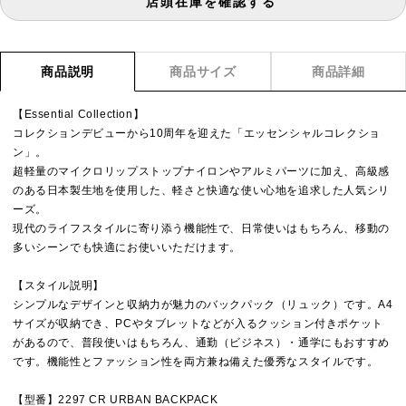
店頭在庫を確認する
商品説明
商品サイズ
商品詳細
【Essential Collection】
コレクションデビューから10周年を迎えた「エッセンシャルコレクショ
ン」。
超軽量のマイクロリップストップナイロンやアルミパーツに加え、高級感
のある日本製生地を使用した、軽さと快適な使い心地を追求した人気シリ
ーズ。
現代のライフスタイルに寄り添う機能性で、日常使いはもちろん、移動の
多いシーンでも快適にお使いいただけます。
【スタイル説明】
シンプルなデザインと収納力が魅力のバックパック（リュック）です。A4
サイズが収納でき、PCやタブレットなどが入るクッション付きポケット
があるので、普段使いはもちろん、通勤（ビジネス）・通学にもおすすめ
です。機能性とファッション性を両方兼ね備えた優秀なスタイルです。
【型番】2297 CR URBAN BACKPACK