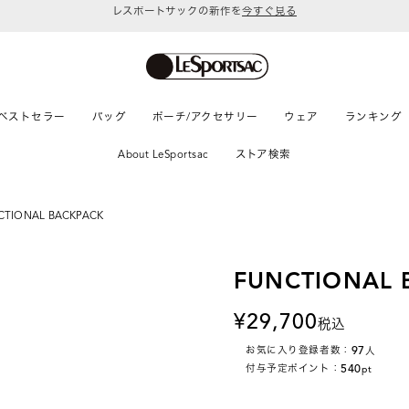
令和8年熊本地震 被災地への支援に関して
ベストセラー
バッグ
ポーチ/アクセサリー
ウェア
ランキング
About LeSportsac
ストア検索
CTIONAL BACKPACK
FUNCTIONAL 
29,700
税込
97
お気に入り登録者数：
人
540
付与予定ポイント：
pt