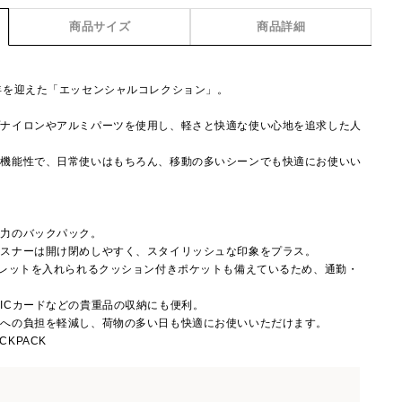
商品サイズ
商品詳細
年を迎えた「エッセンシャルコレクション」。
プナイロンやアルミパーツを使用し、軽さと快適な使い心地を追求した人
う機能性で、日常使いはもちろん、移動の多いシーンでも快適にお使いい
魅力のバックパック。
ァスナーは開け閉めしやすく、スタイリッシュな印象をプラス。
ブレットを入れられるクッション付きポケットも備えているため、通勤・
ICカードなどの貴重品の収納にも便利。
肩への負担を軽減し、荷物の多い日も快適にお使いいただけます。
ACKPACK